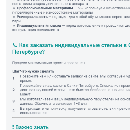
все отделы опорно-двигательного аппарата
🔹
Профессиональные материалы
— мы используем качественные
гипоаллергенные и износостойкие материалы
🔹
Универсальность
— подходят для любой обуви, можно переставл
пары
🔹
Индивидуальный подход
— перед изготовлением проводится ди
консультация специалиста
📞 Как заказать индивидуальные стельки в 
Петербурге?
Процесс максимально прост и прозрачен:
Шаг
Что нужно сделать
Позвоните нам или оставьте заявку на сайте. Мы согласуем уд
1
время.
Приезжайте в наш салон в Санкт-Петербурге. Специалист пров
2
диагностику вашей стопы — это быстро, безболезненно и зани
минут.
Мы изготавливаем вашу индивидуальную пару стелек на осно
3
данных. Обычно это занимает 1–3 дня.
Вы приходите на примерку, получаете готовые стельки и реком
4
использованию.
❗ Важно знать