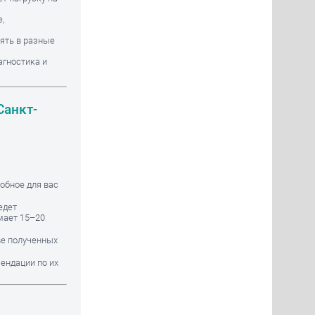
,
ять в разные
агностика и
Санкт-
обное для вас
едет
мает 15–20
ве полученных
ендации по их