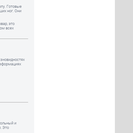
опу. Готовые
их ног. Они
вар, это
том всех
азновидностях
деформациях
дольный и
. Это