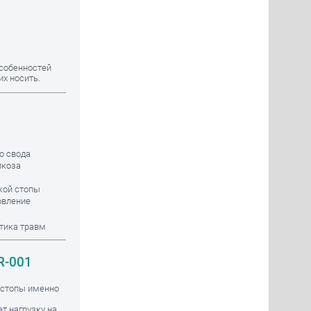
особенностей
их носить.
о свода
икоза
кой стопы
овление
тика травм
R-001
 стопы именно
т нагрузку на