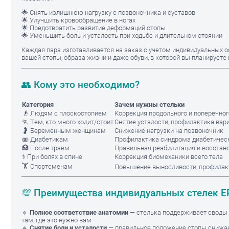
🌟 Снять излишнюю нагрузку с позвоночника и суставов
🌟 Улучшить кровообращение в ногах
🌟 Предотвратить развитие деформаций стопы
🌟 Уменьшить боль и усталость при ходьбе и длительном стоянии
Каждая пара изготавливается на заказ с учетом индивидуальных 
вашей стопы, образа жизни и даже обуви, в которой вы планируете 
👥 Кому это необходимо?
Категория
Зачем нужны стельки
👴 Людям с плоскостопием
Коррекция продольного и поперечног
🏃 Тем, кто много ходит/стоит
Снятие усталости, профилактика вар
🤰 Беременным женщинам
Снижение нагрузки на позвоночник
🫨 Диабетикам
Профилактика синдрома диабетичес
🏥 После травм
Правильная реабилитация и восстан
⚕️ При болях в спине
Коррекция биомеханики всего тела
🏋️ Спортсменам
Повышение выносливости, профилак
💯 Преимущества индивидуальных стелек E
🔹
Полное соответствие анатомии
— стелька поддерживает своды
там, где это нужно вам
🔹
Снятие боли и усталости
— правильное положение стопы снижае