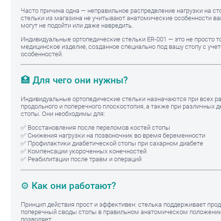
Часто причина одна — неправильное распределение нагрузки на ст
стельки из магазина не учитывают анатомические особенности ваш
могут не подойти или даже навредить.
Индивидуальные ортопедические стельки ER-001 — это не просто то
медицинское изделие, созданное специально под вашу стопу с уче
особенностей.
🏥 Для чего они нужны?
Индивидуальные ортопедические стельки назначаются при всех р
продольного и поперечного плоскостопия, а также при различных 
стопы. Они необходимы для:
✅ Восстановления после переломов костей стопы
✅ Снижения нагрузки на позвоночник во время беременности
✅ Профилактики диабетической стопы при сахарном диабете
✅ Компенсации укороченных конечностей
✅ Реабилитации после травм и операций
⚙️ Как они работают?
Принцип действия прост и эффективен: стелька поддерживает про
поперечный своды стопы в правильном анатомическом положении
позволяет: