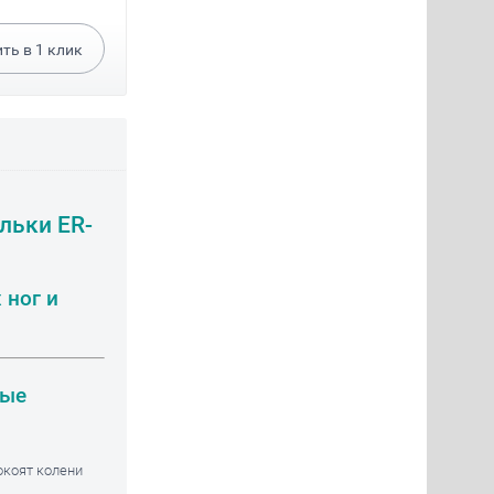
ить в
1
клик
льки ER-
 ног и
ные
окоят колени