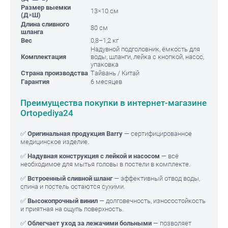
Размер выемки
13×10 см
(Д×Ш)
Длина сливного
80 см
шланга
Вес
0,8–1,2 кг
Надувной подголовник, ёмкость для
Комплектация
воды, шланги, лейка с кнопкой, насос,
упаковка
Страна производства
Тайвань / Китай
Гарантия
6 месяцев
Преимущества покупки в интернет-магазине
Ortopediya24
✅
Оригинальная продукция Barry
— сертифицированное
медицинское изделие.
✅
Надувная конструкция с лейкой и насосом
— всё
необходимое для мытья головы в постели в комплекте.
✅
Встроенный сливной шланг
— эффективный отвод воды,
спина и постель остаются сухими.
✅
Высокопрочный винил
— долговечность, износостойкость
и приятная на ощупь поверхность.
✅
Облегчает уход за лежачими больными
— позволяет