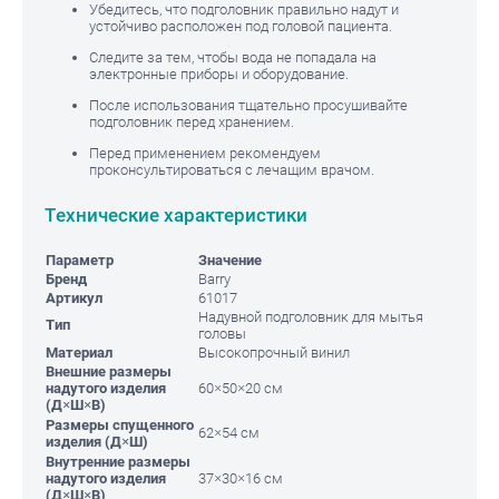
Убедитесь, что подголовник правильно надут и
устойчиво расположен под головой пациента.
Следите за тем, чтобы вода не попадала на
электронные приборы и оборудование.
После использования тщательно просушивайте
подголовник перед хранением.
Перед применением рекомендуем
проконсультироваться с лечащим врачом.
Технические характеристики
Параметр
Значение
Бренд
Barry
Артикул
61017
Надувной подголовник для мытья
Тип
головы
Материал
Высокопрочный винил
Внешние размеры
надутого изделия
60×50×20 см
(Д×Ш×В)
Размеры спущенного
62×54 см
изделия (Д×Ш)
Внутренние размеры
надутого изделия
37×30×16 см
(Д×Ш×В)