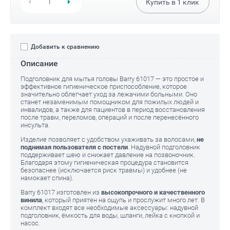
Купить в
1
клик
Добавить к сравнению
Описание
Подголовник для мытья головы Barry 61017 — это простое и
эффективное гигиеническое приспособление, которое
значительно облегчает уход за лежачими больными. Оно
станет незаменимым помощником для пожилых людей и
инвалидов, а также для пациентов в период восстановления
после травм, переломов, операций и после перенесённого
инсульта.
Изделие позволяет с удобством ухаживать за волосами,
не
поднимая пользователя с постели
. Надувной подголовник
поддерживает шею и снижает давление на позвоночник.
Благодаря этому гигиеническая процедура становится
безопаснее (исключается риск травмы) и удобнее (не
намокает спина).
Barry 61017 изготовлен из
высокопрочного и качественного
винила
, который приятен на ощупь и прослужит много лет. В
комплект входят все необходимые аксессуары: надувной
подголовник, ёмкость для воды, шланги, лейка с кнопкой и
насос.