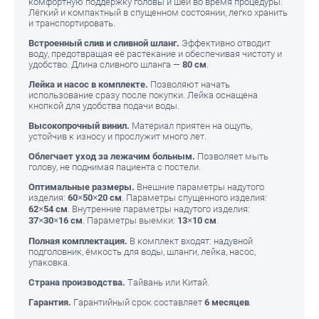
комфортную поддержку головы и шеи во время процедуры.
Лёгкий и компактный в спущенном состоянии, легко хранить
и транспортировать.
Встроенный слив и сливной шланг.
Эффективно отводит
воду, предотвращая её растекание и обеспечивая чистоту и
удобство. Длина сливного шланга —
80 см
.
Лейка и насос в комплекте.
Позволяют начать
использование сразу после покупки. Лейка оснащена
кнопкой для удобства подачи воды.
Высокопрочный винил.
Материал приятен на ощупь,
устойчив к износу и прослужит много лет.
Облегчает уход за лежачим больным.
Позволяет мыть
голову, не поднимая пациента с постели.
Оптимальные размеры.
Внешние параметры надутого
изделия:
60×50×20 см
. Параметры спущенного изделия:
62×54 см
. Внутренние параметры надутого изделия:
37×30×16 см
. Параметры выемки:
13×10 см
.
Полная комплектация.
В комплект входят: надувной
подголовник, ёмкость для воды, шланги, лейка, насос,
упаковка.
Страна производства.
Тайвань или Китай.
Гарантия.
Гарантийный срок составляет
6 месяцев
.