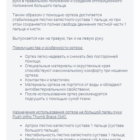
руки в правильном положении и создания оппозиционного
положения большого пальца.
Таким образом с помощью ортеза достигается
стабилизация пястно-запястного сустава 1 пальца, но при
этом сохраняется полная свобода движения пястной части 1
пальца и кисти.
Выпускается как на правую, так и на левую руку.
Преимущества и особенности ортеза:
Ортез легко надевать и снимать без посторонней
помощи;
Специальные материалы и округленные края
способствуют максимальному комфорту при ношении
ортеза;
Компактен и эластичен;
Материалы ортеза не портятся от воды и обладают
антибактериальными свойствами;
После использования ортез рекомендуется
подсушить с помощью сухой ткани.
Назначения использования ортеза на большой палец руки
Push ortho Thumb Brace CMC:
Артроз пястно-запястного сустава 1 пальца (сустава
большого пальца);
Нестабильность пястно-запястного сустава 1 пальца;
Реабилитация после травм и операций, в том числе