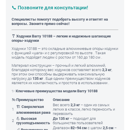
📞 Позвоните для консультации!
Специалисты помогут подобрать высоту и ответят на
вопросы. Звоните прямо сейчас!
🩼
Ходунки Barry 10188 – легкие и надежные шагающие
опоры-ходунки
Ходунки 10188 — это складные алюминиевые опоры-ходунки
с функцией «шага» и с регулировкой по высоте . Такая
модель подойдет людям с ростом от 160 до 180 см .
Материал конструкции – прочный и легкий алюминий,
благодаря которому вес ходунков составляет всего
2,3 кг
,
при этом они способны выдерживать максимальную
нагрузку до
135 кг
. Еще одним преимуществом ходунков
является их компактность и простота в использовании .
✨
Ключевые преимущества модели Barry 10188
№
Преимущество
Описание
Вес всего
2,3 кг
– один из самых
🏗️
Сверхлегкая
1
легких в классе, легко переносить и
алюминиевая рама
перевозить
💪
Высокая
До 135 кг
– подходит для
2
грузоподъемность
большинства пользователей
Диапазон
82–94 см
с шагом
2,5 см
–
📏
Регулировка по