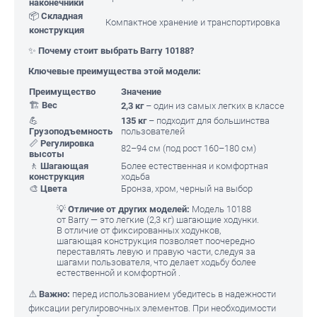
наконечники
📦
Складная
Компактное хранение и транспортировка
конструкция
✨
Почему стоит выбрать Barry 10188?
Ключевые преимущества этой модели:
Преимущество
Значение
🏗️
Вес
2,3 кг
– один из самых легких в классе
💪
135 кг
– подходит для большинства
Грузоподъемность
пользователей
📏
Регулировка
82–94 см (под рост 160–180 см)
высоты
🚶
Шагающая
Более естественная и комфортная
конструкция
ходьба
🎨
Цвета
Бронза, хром, черный на выбор
💡
Отличие от других моделей:
Модель 10188
от Barry — это легкие (2,3 кг) шагающие ходунки.
В отличие от фиксированных ходунков,
шагающая конструкция позволяет поочередно
переставлять левую и правую части, следуя за
шагами пользователя, что делает ходьбу более
естественной и комфортной .
⚠️
Важно:
перед использованием убедитесь в надежности
фиксации регулировочных элементов. При необходимости