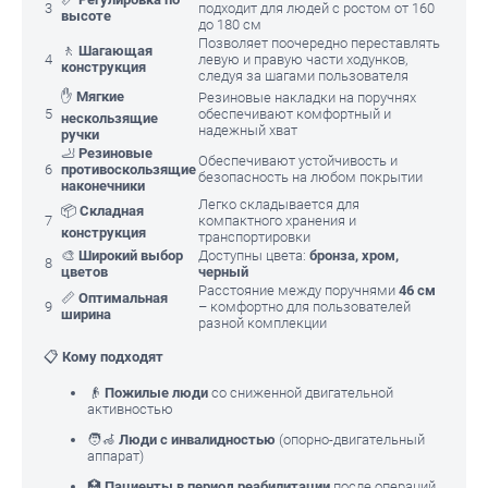
3
подходит для людей с ростом от 160
высоте
до 180 см
Позволяет поочередно переставлять
🚶
Шагающая
4
левую и правую части ходунков,
конструкция
следуя за шагами пользователя
✋
Мягкие
Резиновые накладки на поручнях
5
обеспечивают комфортный и
нескользящие
надежный хват
ручки
🦶
Резиновые
Обеспечивают устойчивость и
6
противоскользящие
безопасность на любом покрытии
наконечники
Легко складывается для
📦
Складная
7
компактного хранения и
конструкция
транспортировки
🎨
Широкий выбор
Доступны цвета:
бронза, хром,
8
цветов
черный
Расстояние между поручнями
46 см
📏
Оптимальная
9
– комфортно для пользователей
ширина
разной комплекции
📋
Кому подходят
👴
Пожилые люди
со сниженной двигательной
активностью
🧑‍🦽
Люди с инвалидностью
(опорно-двигательный
аппарат)
🏥
Пациенты в период реабилитации
после операций,