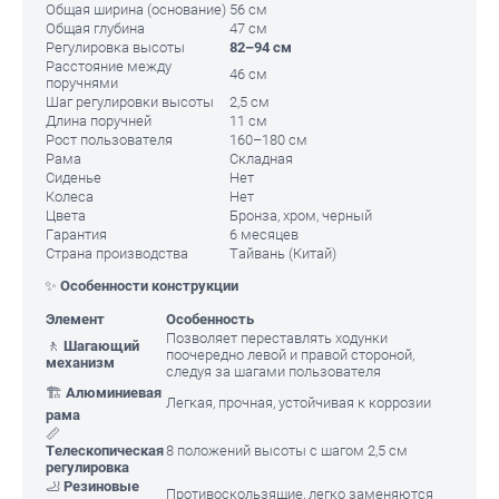
Общая ширина (основание)
56 см
Общая глубина
47 см
Регулировка высоты
82–94 см
Расстояние между
46 см
поручнями
Шаг регулировки высоты
2,5 см
Длина поручней
11 см
Рост пользователя
160–180 см
Рама
Складная
Сиденье
Нет
Колеса
Нет
Цвета
Бронза, хром, черный
Гарантия
6 месяцев
Страна производства
Тайвань (Китай)
✨
Особенности конструкции
Элемент
Особенность
Позволяет переставлять ходунки
🚶
Шагающий
поочередно левой и правой стороной,
механизм
следуя за шагами пользователя
🏗️
Алюминиевая
Легкая, прочная, устойчивая к коррозии
рама
📏
Телескопическая
8 положений высоты с шагом 2,5 см
регулировка
🦶
Резиновые
Противоскользящие, легко заменяются