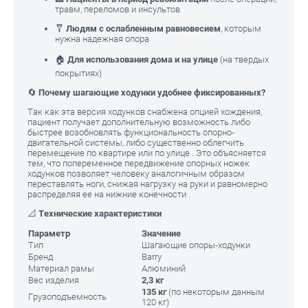
травм, переломов и инсультов
🩼
Людям с ослабленным равновесием
, которым
нужна надежная опора
🏠
Для использования дома и на улице
(на твердых
покрытиях)
🔄
Почему шагающие ходунки удобнее фиксированных?
Так как эта версия ходунков снабжена опцией хождения,
пациент получает дополнительную возможность либо
быстрее возобновлять функциональность опорно-
двигательной системы, либо существенно облегчить
перемещение по квартире или по улице . Это объясняется
тем, что попеременное передвижение опорных ножек
ходунков позволяет человеку аналогичным образом
переставлять ноги, снижая нагрузку на руки и равномерно
распределяя ее на нижние конечности .
📐
Технические характеристики
Параметр
Значение
Тип
Шагающие опоры-ходунки
Бренд
Barry
Материал рамы
Алюминий
Вес изделия
2,3 кг
135 кг
(по некоторым данным
Грузоподъемность
120 кг)