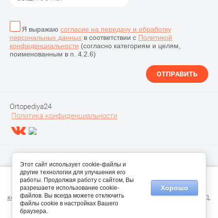
Я выражаю
согласие на передачу и обработку
персональных данных
в соответствии с
Политикой
конфиденциальности
(согласно категориям и целям,
поименованным в п. 4.2.6)
ОТПРАВИТЬ
Ortopediya24
Политика конфиденциальности
Этот сайт использует cookie-файлы и
другие технологии для улучшения его
Этот сайт использует файлы cookie и метаданные. Продолжая
работы. Продолжая работу с сайтом, Вы
просматривать его, вы соглашаетесь на использование нами
Хорошо
разрешаете использование cookie-
файлов cookie и метаданных в соответствии с
Политикой
файлов. Вы всегда можете отключить
конфиденциальности
(согласно категориям и целям обработки ПД,
файлы cookie в настройках Вашего
поименованным в п. 4.3)
Megagroup.ru
браузера.